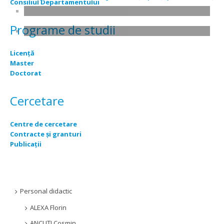
Consiliul Departamentului
Programe de studii
Licență
Master
Doctorat
Cercetare
Centre de cercetare
Contracte și granturi
Publicații
Personal didactic
ALEXA Florin
ANCUȚI Cosmin