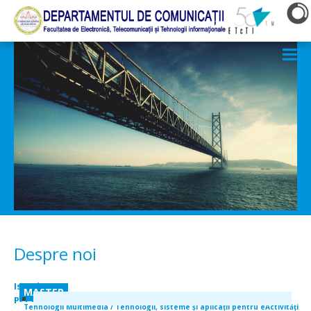
Despre noi
Istoric
MASTER
Personalul
Tehnologii Multimedia / Tehnologii, sisteme şi aplicaţii pentru eActivităţi